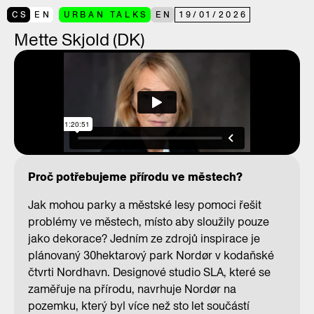
CS
EN
URBAN TALKS
EN
19
/
01
/
2026
Mette Skjold (DK)
Proč potřebujeme přírodu ve městech?
Jak mohou parky a městské lesy pomoci řešit
problémy ve městech, místo aby sloužily pouze
jako dekorace? Jedním ze zdrojů inspirace je
plánovaný 30hektarový park Nordør v kodaňské
čtvrti Nordhavn. Designové studio SLA, které se
zaměřuje na přírodu, navrhuje Nordør na
pozemku, který byl více než sto let součástí