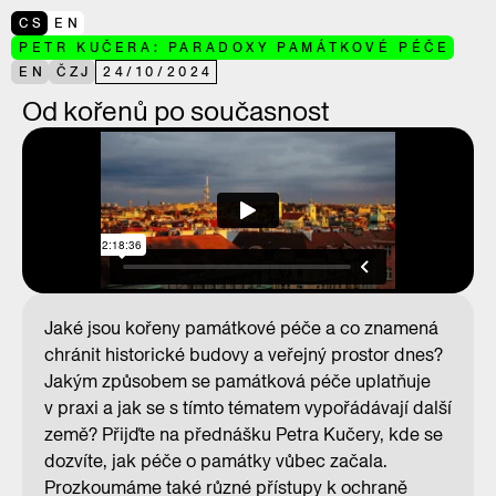
CS
EN
PETR KUČERA: PARADOXY PAMÁTKOVÉ PÉČE
EN
ČZJ
24
/
10
/
2024
Od kořenů po současnost
Jaké jsou kořeny památkové péče a co znamená
chránit historické budovy a veřejný prostor dnes?
Jakým způsobem se památková péče uplatňuje
v praxi a jak se s tímto tématem vypořádávají další
země? Přijďte na přednášku Petra Kučery, kde se
dozvíte, jak péče o památky vůbec začala.
Prozkoumáme také různé přístupy k ochraně