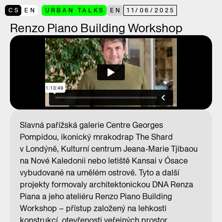
CS
EN
URBAN TALKS
EN
11
/
06
/
2025
Renzo Piano Building Workshop
Slavná pařížská galerie Centre Georges
Pompidou, ikonický mrakodrap The Shard
v Londýně, Kulturní centrum Jeana-Marie Tjibaou
na Nové Kaledonii nebo letiště Kansai v Ósace
vybudované na umělém ostrově. Tyto a další
projekty formovaly architektonickou DNA Renza
Piana a jeho ateliéru Renzo Piano Building
Workshop – přístup založený na lehkosti
konstrukcí, otevřenosti veřejných prostor,