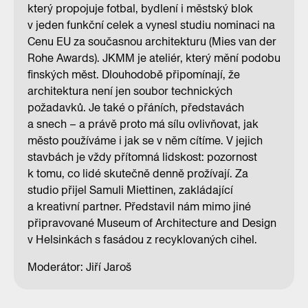
který propojuje fotbal, bydlení i městský blok
v jeden funkční celek a vynesl studiu nominaci na
Cenu EU za současnou architekturu (Mies van der
Rohe Awards). JKMM je ateliér, který mění podobu
finských měst. Dlouhodobě připomínají, že
architektura není jen soubor technických
požadavků. Je také o přáních, představách
a snech – a právě proto má sílu ovlivňovat, jak
město používáme i jak se v něm cítíme. V jejich
stavbách je vždy přítomná lidskost: pozornost
k tomu, co lidé skutečně denně prožívají. Za
studio přijel Samuli Miettinen, zakládající
a kreativní partner. Představil nám mimo jiné
připravované Museum of Architecture and Design
v Helsinkách s fasádou z recyklovaných cihel.
Moderátor: Jiří Jaroš