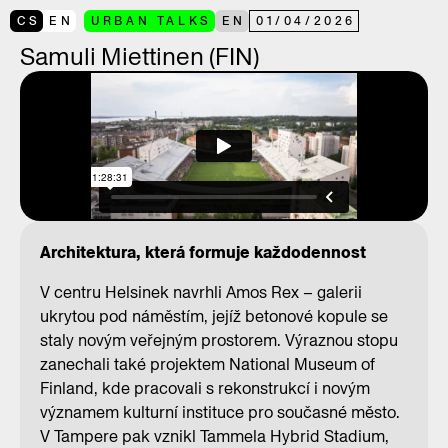
CS
EN
URBAN TALKS
EN
01
/
04
/
2026
Samuli Miettinen (FIN)
Architektura, která formuje každodennost
V centru Helsinek navrhli Amos Rex – galerii
ukrytou pod náměstím, jejíž betonové kopule se
staly novým veřejným prostorem. Výraznou stopu
zanechali také projektem National Museum of
Finland, kde pracovali s rekonstrukcí i novým
významem kulturní instituce pro současné město.
V Tampere pak vznikl Tammela Hybrid Stadium,