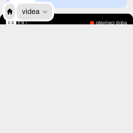
videa
otevírací doba
CS
EN
o nás
program
výstavy
magazín
videa
praha zítra
rekonstrukce
kdo jsme
kde nás najdete
kde nás najdete
vstupenky
vstupenky
děti, školy, rodiče