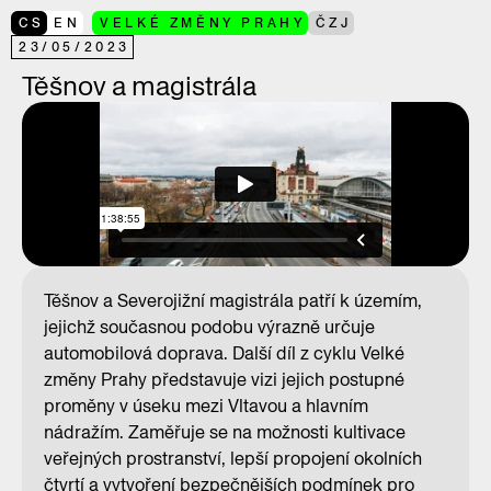
CS
EN
VELKÉ ZMĚNY PRAHY
ČZJ
23
/
05
/
2023
Těšnov a magistrála
Těšnov a Severojižní magistrála patří k územím,
jejichž současnou podobu výrazně určuje
automobilová doprava. Další díl z cyklu Velké
změny Prahy představuje vizi jejich postupné
proměny v úseku mezi Vltavou a hlavním
nádražím. Zaměřuje se na možnosti kultivace
veřejných prostranství, lepší propojení okolních
čtvrtí a vytvoření bezpečnějších podmínek pro