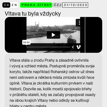
CS
EN
PRAHA ZÍTRA?
ČZJ
31
/
10
/
2023
Vltava tu byla vždycky
Vltava stála u zrodu Prahy a zásadně ovlivnila
i vývoj a vzhled města. Postupně proměnila svoje
koryto, takže například Rohanský ostrov už dnes
není ostrovem a některá místa zmizela kvůli řece
úplně. Vltava je zkrátka kulturním prvkem v naší
historii. Dozvíte se, kolik mostů spojovalo břehy
v průběhu staletí, kdy se začaly propojovat osady
na obou krajích Vltavy nebo odkdy se kultivují
břehy v centru města.