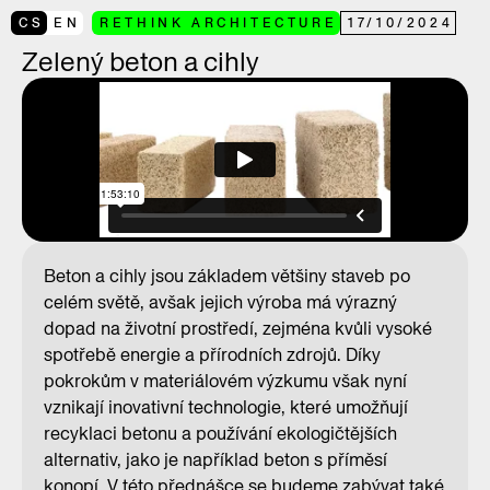
CS
EN
RETHINK ARCHITECTURE
17
/
10
/
2024
Zelený beton a cihly
Beton a cihly jsou základem většiny staveb po
celém světě, avšak jejich výroba má výrazný
dopad na životní prostředí, zejména kvůli vysoké
spotřebě energie a přírodních zdrojů. Díky
pokrokům v materiálovém výzkumu však nyní
vznikají inovativní technologie, které umožňují
recyklaci betonu a používání ekologičtějších
alternativ, jako je například beton s příměsí
konopí. V této přednášce se budeme zabývat také