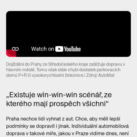
Dojíždění do Prahy ze Středočeského kraje zatěžuje dopravu v
hlavním městě. Tomu však stále chybí dostatek parkovacích
domů P+R či vysokorychlostní železnice.\ Zdroj: AutoMat
„Existuje win-win-win scénář, ze
kterého mají prospěch všichni“
Praha nechce lidi vyhnat z aut. Chce, aby měli lepší
podmínky se dopravit i jinak. Individuální automobilová
doprava v takové míře, jakou v Praze vidíme dnes, není