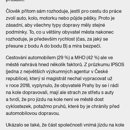
Člověk přitom sám rozhoduje, jestli pro cestu do práce
zvolí auto, kolo, motorku nebo půjde pěšky. Proto je
zásadní, aby všechny typy dopravy měly stejné
podmínky. To, co u většiny obyvatel města nakonec
rozhoduje, je především rychlost (čas, za jaký se
přesune z bodu A do bodu B) a míra bezpečí.
Cestování automobilem (29 %) a MHD (42 %) ale ve
městě nahrává hned několik faktorů. Z průzkumu IPSOS
(jedna z největších výzkumných agentur v České
republice), který si magistrát nechal vypracovat už
v roce 2018, vyplynulo, že obyvatelé Prahy by se i rádi
na kole dopravovali, mají ale strach ze střetu s auty
a tvrdí, že pro jízdu na kole není ve městě dost
cyklostezek, potažmo pruhů, které by je chránily před
automobilovou dopravou.
Ukázalo se také, že část společnosti vnímá jízdu na kole