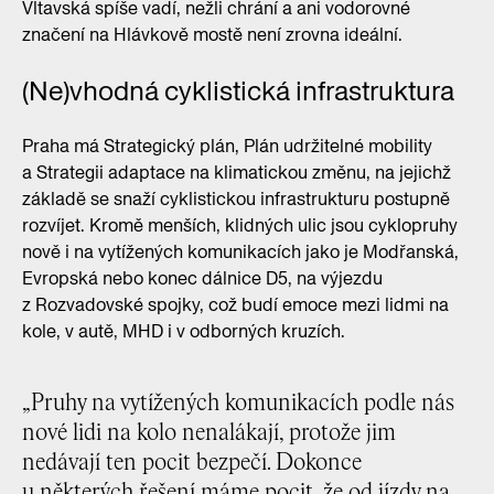
Vltavská spíše vadí, nežli chrání a ani vodorovné
značení na Hlávkově mostě není zrovna ideální.
(Ne)vhodná cyklistická infrastruktura
Praha má Strategický plán, Plán udržitelné mobility
a Strategii adaptace na klimatickou změnu, na jejichž
základě se snaží cyklistickou infrastrukturu postupně
rozvíjet. Kromě menších, klidných ulic jsou cyklopruhy
nově i na vytížených komunikacích jako je Modřanská,
Evropská nebo konec dálnice D5, na výjezdu
z Rozvadovské spojky, což budí emoce mezi lidmi na
kole, v autě, MHD i v odborných kruzích.
„Pruhy na vytížených komunikacích podle nás
nové lidi na kolo nenalákají, protože jim
nedávají ten pocit bezpečí. Dokonce
u některých řešení máme pocit, že od jízdy na