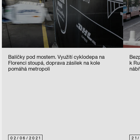
Balíčky pod mostem. Využití cyklodepa na
Bezp
Florenci stoupá, doprava zásilek na kole
k Ru
pomáhá metropoli
nábř
02
/
06
/
2021
21