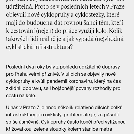
udržitelná. Proto se v posledních letech v Praze
objevují nové cyklopruhy a cyklostezky, které
mají do budoucna dát rovnou šanci těm, kteří
k cestování (nejen) do práce využijí kolo. Kolik
takových lidí reálně je a jak vypadá (ne)vhodná
cyklistická infrastruktura?
Poslední dva roky byly z pohledu udržitelné dopravy
pro Prahu velmi příznivé. V ulicích se objevily nové
cyklopruhy a kvůli pandemii koronaviru, který na čas
zklidnil dopravu, se i bojácnější povahy rozhodly pro
cestu na kole.
U nás v Praze 7 je hned několik relativně dílčích celků
infrastruktury pro cyklisty, problém ale je, že působí
spíše úsměvně. Cyklopruhy často končí před vytíženou
křižovatkou, zelené sloupky kolem stanice metra