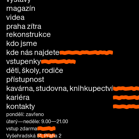
magazín
videa
praha zítra
rekonstrukce
kdo jsme
kde nás najdete
kde nás najdete
vstupenky
vstupenky
děti, školy, rodiče
přístupnost
kavárna, studovna, knihkupectví
kavárna
kariéra
studovn
kontakty
knihkup
pondělí: zavřeno
úterý—neděle: 9.00—21.00
vstup zdarma
pondělí:
Vyšehradská 51, Praha 2
zavřeno