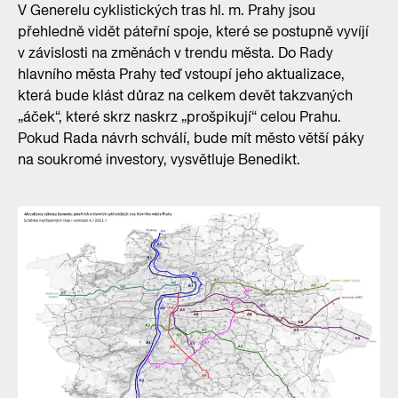
V Generelu cyklistických tras hl. m. Prahy jsou
přehledně vidět páteřní spoje, které se postupně vyvíjí
v závislosti na změnách v trendu města. Do Rady
hlavního města Prahy teď vstoupí jeho aktualizace,
která bude klást důraz na celkem devět takzvaných
„áček“, které skrz naskrz „prošpikují“ celou Prahu.
Pokud Rada návrh schválí, bude mít město větší páky
na soukromé investory, vysvětluje Benedikt.