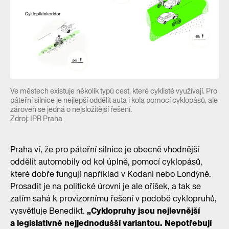
Ve městech existuje několik typů cest, které cyklisté využívají. Pro
páteřní silnice je nejlepší oddělit auta i kola pomocí cyklopásů, ale
zároveň se jedná o nejsložitější řešení.
Zdroj: IPR Praha
Praha ví, že pro páteřní silnice je obecně vhodnější
oddělit automobily od kol úplně, pomocí cyklopásů,
které dobře fungují například v Kodani nebo Londýně.
Prosadit je na politické úrovni je ale oříšek, a tak se
zatím sahá k provizornímu řešení v podobě cyklopruhů,
vysvětluje Benedikt.
„Cyklopruhy jsou nejlevnější
a legislativně nejjednodušší variantou. Nepotřebují