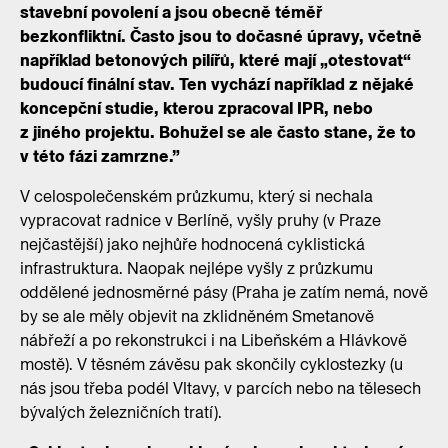
stavební povolení a jsou obecně téměř
bezkonfliktní. Často jsou to dočasné úpravy, včetně
například betonových pilířů, které mají „otestovat“
budoucí finální stav. Ten vychází například z nějaké
koncepční studie, kterou zpracoval IPR, nebo
z jiného projektu. Bohužel se ale často stane, že to
v této fázi zamrzne.”
V celospolečenském průzkumu, který si nechala
vypracovat radnice v Berlíně, vyšly pruhy (v Praze
nejčastější) jako nejhůře hodnocená cyklistická
infrastruktura. Naopak nejlépe vyšly z průzkumu
oddělené jednosměrné pásy (Praha je zatím nemá, nově
by se ale měly objevit na zklidněném Smetanově
nábřeží a po rekonstrukci i na Libeňském a Hlávkově
mostě). V těsném závěsu pak skončily cyklostezky (u
nás jsou třeba podél Vltavy, v parcích nebo na tělesech
bývalých železničních tratí).