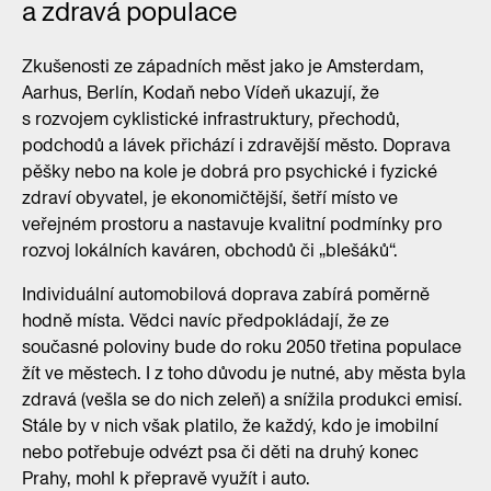
a zdravá populace
Zkušenosti ze západních měst jako je Amsterdam,
Aarhus, Berlín, Kodaň nebo Vídeň ukazují, že
s rozvojem cyklistické infrastruktury, přechodů,
podchodů a lávek přichází i zdravější město. Doprava
pěšky nebo na kole je dobrá pro psychické i fyzické
zdraví obyvatel, je ekonomičtější, šetří místo ve
veřejném prostoru a nastavuje kvalitní podmínky pro
rozvoj lokálních kaváren, obchodů či „blešáků“.
Individuální automobilová doprava zabírá poměrně
hodně místa. Vědci navíc předpokládají, že ze
současné poloviny bude do roku 2050 třetina populace
žít ve městech. I z toho důvodu je nutné, aby města byla
zdravá (vešla se do nich zeleň) a snížila produkci emisí.
Stále by v nich však platilo, že každý, kdo je imobilní
nebo potřebuje odvézt psa či děti na druhý konec
Prahy, mohl k přepravě využít i auto.