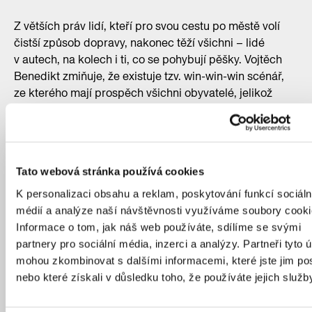
Z větších práv lidí, kteří pro svou cestu po městě volí
čistší způsob dopravy, nakonec těží všichni – lidé
v autech, na kolech i ti, co se pohybují pěšky. Vojtěch
Benedikt zmiňuje, že existuje tzv. win-win-win scénář,
ze kterého mají prospěch všichni obyvatelé, jelikož
podle ankety Waze vychází Nizozemsko jako země
nejspokojenějších řidičů.
Pro cestu na kole i pěšky potřebuje mít člověk pocit
bezpečí, a k tomu teď Praha zavádí různé kroky.
Tato webová stránka používá cookies
Nedávno přijatá změna v zákoně o odstupu automobilu
K personalizaci obsahu a reklam, poskytování funkcí sociáln
od kola ve vzdálenosti 1,5 metru je jedním z nich.
médií a analýze naší návštěvnosti využíváme soubory cooki
Cyklisté kolem sebe nemají vrstvy plechu, a tak
Informace o tom, jak náš web používáte, sdílíme se svými
potřebují mít jistotu, že je auto nesrazí například
partnery pro sociální média, inzerci a analýzy. Partneři tyto 
zrcátkem. Praha také úspěšně pokračuje v rozvoji
mohou zkombinovat s dalšími informacemi, které jste jim pos
bikesharingu a cyklopruhů či cyklostezek, které lidem
nebo které získali v důsledku toho, že používáte jejich služb
dávají možnost oddělit jízdu od automobilové dopravy,
i když zatím jen na některých místech a bez potřebné