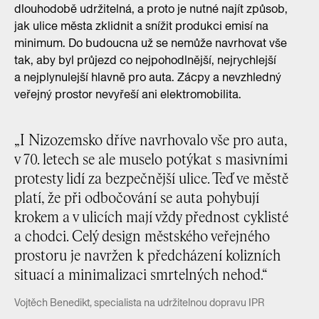
dlouhodobě udržitelná, a proto je nutné najít způsob,
jak ulice města zklidnit a snížit produkci emisí na
minimum. Do budoucna už se nemůže navrhovat vše
tak, aby byl průjezd co nejpohodlnější, nejrychlejší
a nejplynulejší hlavně pro auta. Zácpy a nevzhledný
veřejný prostor nevyřeší ani elektromobilita.
„I Nizozemsko dříve navrhovalo vše pro auta,
v 70. letech se ale muselo potýkat s masivními
protesty lidí za bezpečnější ulice. Teď ve městě
platí, že při odbočování se auta pohybují
krokem a v ulicích mají vždy přednost cyklisté
a chodci. Celý design městského veřejného
prostoru je navržen k předcházení kolizních
situací a minimalizaci smrtelných nehod.“
Vojtěch Benedikt, specialista na udržitelnou dopravu IPR