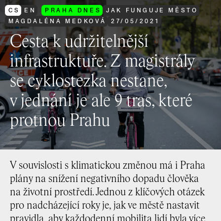
CS
EN
PRAHA DNES
JAK FUNGUJE MĚSTO
MAGDALÉNA MEDKOVÁ
27
/
05
/
2021
Cesta k udržitelnější
infrastruktuře. Z magistrály
se cyklostezka nestane,
v jednání je ale 9 tras, které
protnou Prahu
V souvislosti s klimatickou změnou má i Praha
plány na snížení negativního dopadu člověka
na životní prostředí. Jednou z klíčových otázek
pro nadcházející roky je, jak ve městě nastavit
pravidla, aby každodenní mobilita lidí byla více