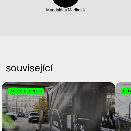
Magdaléna Medková
související
PRAHA DNES
PR