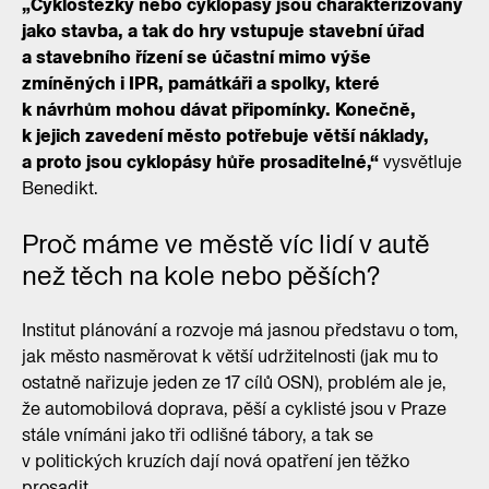
„Cyklostezky nebo cyklopásy jsou charakterizovány
jako stavba, a tak do hry vstupuje stavební úřad
a stavebního řízení se účastní mimo výše
zmíněných i IPR, památkáři a spolky, které
k návrhům mohou dávat připomínky. Konečně,
k jejich zavedení město potřebuje větší náklady,
a proto jsou cyklopásy hůře prosaditelné,“
vysvětluje
Benedikt.
Proč máme ve městě víc lidí v autě
než těch na kole nebo pěších?
Institut plánování a rozvoje má jasnou představu o tom,
jak město nasměrovat k větší udržitelnosti (jak mu to
ostatně nařizuje jeden ze 17 cílů OSN), problém ale je,
že automobilová doprava, pěší a cyklisté jsou v Praze
stále vnímáni jako tři odlišné tábory, a tak se
v politických kruzích dají nová opatření jen těžko
prosadit.