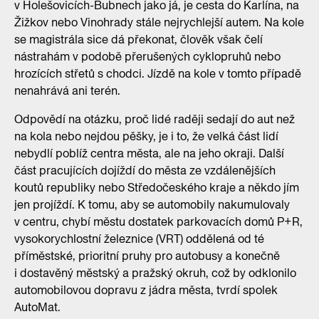
v Holešovicích-Bubnech jako já, je cesta do Karlína, na
Žižkov nebo Vinohrady stále nejrychlejší autem. Na kole
se magistrála sice dá překonat, člověk však čelí
nástrahám v podobě přerušených cyklopruhů nebo
hrozících střetů s chodci. Jízdě na kole v tomto případě
nenahrává ani terén.
Odpovědí na otázku, proč lidé raději sedají do aut než
na kola nebo nejdou pěšky, je i to, že velká část lidí
nebydlí poblíž centra města, ale na jeho okraji. Další
část pracujících dojíždí do města ze vzdálenějších
koutů republiky nebo Středočeského kraje a někdo jím
jen projíždí. K tomu, aby se automobily nakumulovaly
v centru, chybí městu dostatek parkovacích domů P+R,
vysokorychlostní železnice (VRT) oddělená od té
příměstské, prioritní pruhy pro autobusy a konečně
i dostavěný městský a pražský okruh, což by odklonilo
automobilovou dopravu z jádra města, tvrdí spolek
AutoMat.