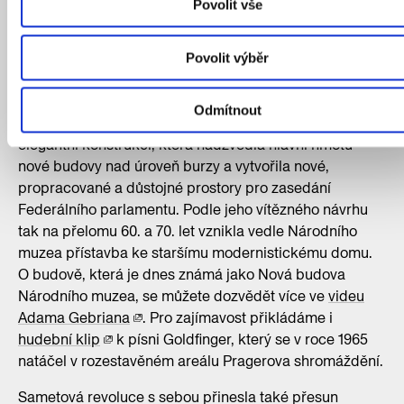
stavět na Letné, jejíž vhodnost pro tyto účely byla
Povolit vše
zpochybňována už v předchozích dvou soutěžích, a to
především proto, že byla příliš vzdálená centru města.
Povolit výběr
Namísto toho vznikl plán rozšířit budovu Peněžní burzy.
S jedinečným a odvážným návrhem tehdy přišel Karel
Odmítnout
Prager. Omezené prostorové možnosti architekt vyřešil
elegantní konstrukcí, která nadzvedla hlavní hmotu
nové budovy nad úroveň burzy a vytvořila nové,
propracované a důstojné prostory pro zasedání
Federálního parlamentu. Podle jeho vítězného návrhu
tak na přelomu 60. a 70. let vznikla vedle Národního
muzea přístavba ke staršímu modernistickému domu.
O budově, která je dnes známá jako Nová budova
Národního muzea, se můžete dozvědět více ve
videu
Adama Gebriana
. Pro zajímavost přikládáme i
hudební klip
k písni Goldfinger, který se v roce 1965
natáčel v rozestavěném areálu Pragerova shromáždění.
Sametová revoluce s sebou přinesla také přesun