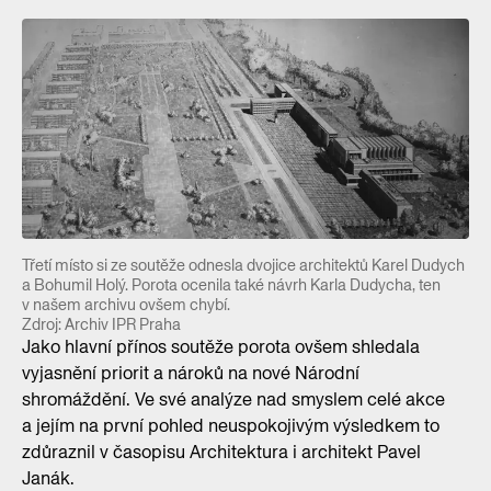
Třetí místo si ze soutěže odnesla dvojice architektů Karel Dudych
a Bohumil Holý. Porota ocenila také návrh Karla Dudycha, ten
v našem archivu ovšem chybí.
Zdroj: Archiv IPR Praha
Jako hlavní přínos soutěže porota ovšem shledala
vyjasnění priorit a nároků na nové Národní
shromáždění. Ve své analýze nad smyslem celé akce
a jejím na první pohled neuspokojivým výsledkem to
zdůraznil v časopisu Architektura i architekt Pavel
Janák.