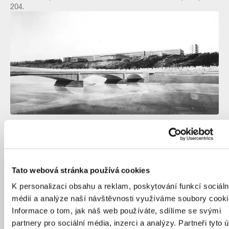
204.
Další z vizí, které se v soutěži objevily, je například od architektů
Ferdinanda Fencla a Jiřího Kubíčka nebo monumentální dílo
Josefa Karla Říhy a Huberta Faulhammera.
Zdroj: Archiv IPR Praha
Tato webová stránka používá cookies
K personalizaci obsahu a reklam, poskytování funkcí sociáln
médií a analýze naší návštěvnosti využíváme soubory cooki
Informace o tom, jak náš web používáte, sdílíme se svými
partnery pro sociální média, inzerci a analýzy. Partneři tyto 