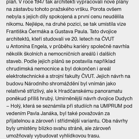
pláň. V roce 1947 tak architekti vypracovali nové plány
na zástavbu tohoto pražského vršku. Porota ovšem
nebyla s jejich díly spokojená a první cenu neudělila
nikomu. Nejlépe, na druhé pozici, se tak umístila vize
Františka Čermáka a Gustava Paula. Tato dvojice
architektů, kteří studovali ve 20. letech na ČVUT
u Antonína Engela, v průběhu kariéry společně navrhla
několik školních a nemocničních areálů i dalších
staveb. Podle jejich plánů se postavila například
chrudimská nemocnice a byl dokončen i areál
elektrotechnické a strojní fakulty ČVUT. Jejich návrh na
budovu Národního shromáždění byl vnímán jako
relativně střízlivý, ale k Hradčanskému panoramatu
poněkud příliš hrubý. Umírněnější návrh dvojice Dudych
– Holý, která se seznámila při studiích na UMPRUM pod
vedením Pavla Janáka, byl také považován za
přijatelnou a zároveň i střídmější variantu. Oba návrhy
byly umístěny blízko svahu stráně, ale zároveň
umožňovaly vybudovat vyhlídkovou trasu.