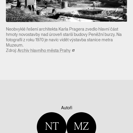
Neobvyklé řešení architekta Karla Pragera zvedlo hlavní část
hmoty novostavby nad úroveň starší budovy Peněžní burzy. Na
fotografii z roku 1970 je navíc vidět výstavba stanice metra
Muzeum.
Zdroj:
Archiv hlavního města Prahy
Autoři
NT
MZ