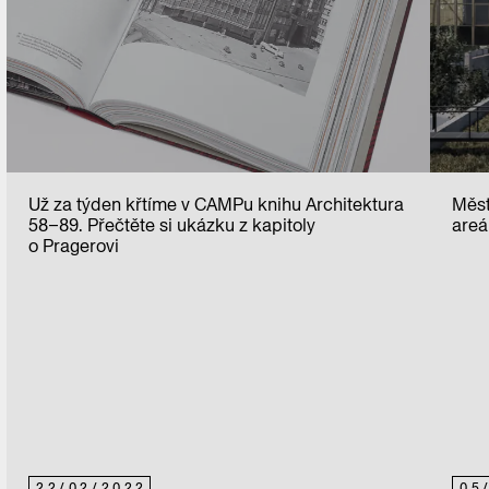
Už za týden křtíme v CAMPu knihu Architektura
Měst
58–89. Přečtěte si ukázku z kapitoly
areá
o Pragerovi
22
/
02
/
2022
05