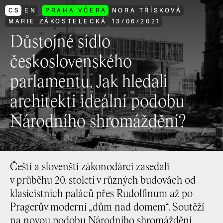
CS
EN
PRAHA VČERA
NORA TŘÍSKOVÁ
MARIE ZÁKOSTELECKÁ
13
/
06
/
2021
Důstojné sídlo
československého
parlamentu. Jak hledali
architekti ideální podobu
Národního shromáždění?
Čeští a slovenští zákonodárci zasedali
v průběhu 20. století v různých budovách od
klasicistních paláců přes Rudolfinum až po
Pragerův moderní „dům nad domem“. Soutěží
na novou podobu Národního shromáždění