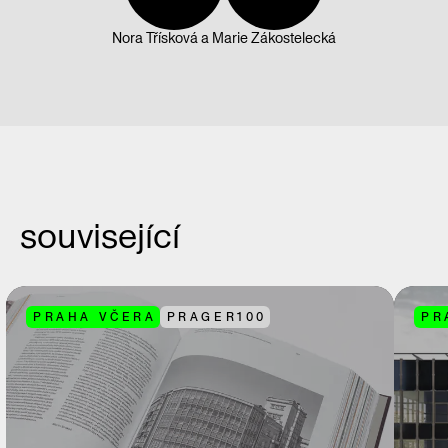
Nora Třísková
a
Marie Zákostelecká
související
PRAHA VČERA
PRAGER100
PR