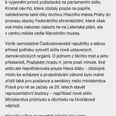
k vyjasnění priorit požadavků na parlamentní sídlo.
Kromě návrhů, které zůstaly pouze na papíře,
nahlédneme také díky Archivu Hlavního města Prahy do
procesu stavby Federálního shromáždění, které však
své místo nakonec nalezlo ne na Letenské pláni, ale
v centru města vedle Národního muzea.
Vznik samostatné Československé republiky s sebou
přinesl potřebu vytvořit sídla nově ustavených
demokratických orgánů. O jednom z těchto míst a jeho
přestavbě,
Pražském hradu
, jsme psali minule. Své
sídlo ale nepotřebovala pouze hlava státu – důstojné
místo ke scházení a projednávání zákonů bylo nutné
zřídit také pro poslance a senátory nebo ministerstva.
Právě pro ně se začaly ve 20. letech stavět
reprezentativní budovy – například nové sídlo
Ministerstva průmyslu a obchodu na Dvořákově
nábřeží.