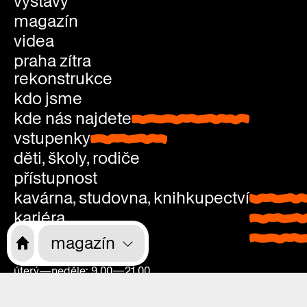
výstavy
magazín
videa
praha zítra
rekonstrukce
kdo jsme
kde nás najdete
kde nás najdete
vstupenky
vstupenky
děti, školy, rodiče
přístupnost
kavárna, studovna, knihkupectví
kavárna
kariéra
studovn
kontakty
knihkup
magazín
pondělí: zavřeno
úterý—neděle: 9.00—21.00
vstup zdarma
pondělí:
Vyšehradská 51, Praha 2
zavřeno