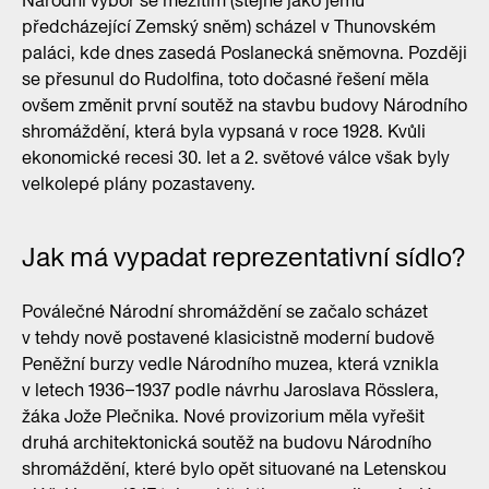
Národní výbor se mezitím (stejně jako jemu
předcházející Zemský sněm) scházel v Thunovském
paláci, kde dnes zasedá Poslanecká sněmovna. Později
se přesunul do Rudolfina, toto dočasné řešení měla
ovšem změnit první soutěž na stavbu budovy Národního
shromáždění, která byla vypsaná v roce 1928. Kvůli
ekonomické recesi 30. let a 2. světové válce však byly
velkolepé plány pozastaveny.
Jak má vypadat reprezentativní sídlo?
Poválečné Národní shromáždění se začalo scházet
v tehdy nově postavené klasicistně moderní budově
Peněžní burzy vedle Národního muzea, která vznikla
v letech 1936–1937 podle návrhu Jaroslava Rösslera,
žáka Jože Plečnika. Nové provizorium měla vyřešit
druhá architektonická soutěž na budovu Národního
shromáždění, které bylo opět situované na Letenskou