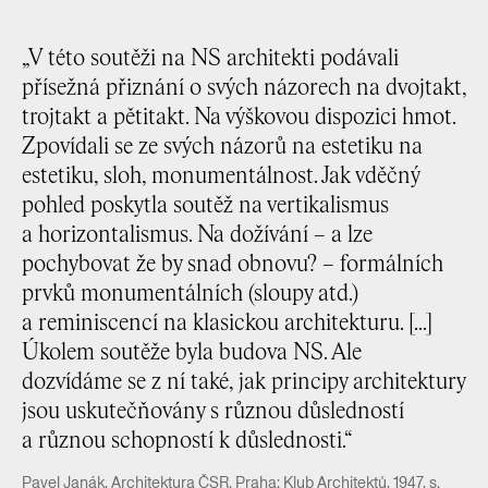
„V této soutěži na NS architekti podávali
přísežná přiznání o svých názorech na dvojtakt,
trojtakt a pětitakt. Na výškovou dispozici hmot.
Zpovídali se ze svých názorů na estetiku na
estetiku, sloh, monumentálnost. Jak vděčný
pohled poskytla soutěž na vertikalismus
a horizontalismus. Na dožívání – a lze
pochybovat že by snad obnovu? – formálních
prvků monumentálních (sloupy atd.)
a reminiscencí na klasickou architekturu. [...]
Úkolem soutěže byla budova NS. Ale
dozvídáme se z ní také, jak principy architektury
jsou uskutečňovány s různou důsledností
a různou schopností k důslednosti.“
Pavel Janák, Architektura ČSR. Praha: Klub Architektů, 1947, s.