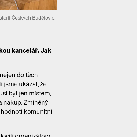
storii Českých Budějovic.
ickou kancelář. Jak
 nejen do těch
i jsme ukázat, že
musí být jen místem,
na nákup. Zmíněný
“ hodnotí komunitní
lovili organizátory