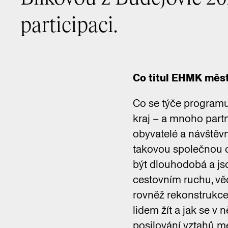
participaci.
Co titul EHMK měs
Co se týče programu
kraj – a mnoho partn
obyvatelé a návštěv
takovou společnou o
být dlouhodobá a jso
cestovním ruchu, vě
rovněž rekonstrukce c
lidem žít a jak se v 
posilování vztahů mez