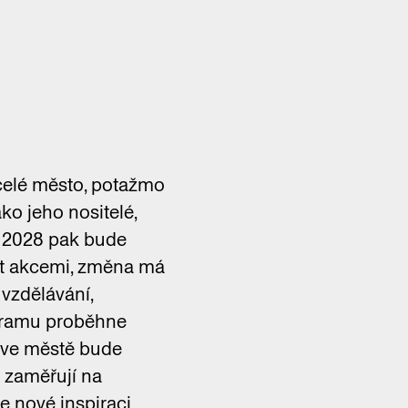
celé město, potažmo
ko jeho nositelé,
k 2028 pak bude
it akcemi, změna má
 vzdělávání,
ogramu proběhne
se ve městě bude
y zaměřují na
se nové inspiraci