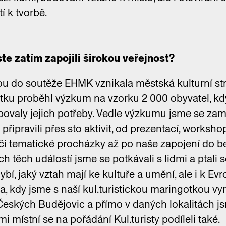
tí k tvorbě.
e zatím zapojili širokou veřejnost?
ou do soutěže EHMK vznikala městská kulturní st
ku proběhl výzkum na vzorku 2 000 obyvatel, kd
povaly jejich potřeby. Vedle výzkumu jsme se zamě
 připravili přes sto aktivit, od prezentací, worksh
 či tematické procházky až po naše zapojení do 
 těch událostí jsme se potkávali s lidmi a ptali se
ybí, jaký vztah mají ke kultuře a umění, ale i k Evr
ta, kdy jsme s naší kul.turistickou maringotkou vyra
Českých Budějovic a přímo v daných lokalitách js
ami místní se na pořádání Kul.turisty podíleli také.