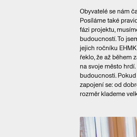
Obyvatelé se nám čas
Posíláme také pravid
fázi projektu, musím
budoucností. To jsem
jejich ročníku EHMK b
řeklo, že až během za
na svoje město hrdí.
budoucnosti. Pokud B
zapojení se: od dobr
rozměr klademe velk