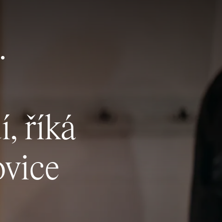
.
, říká
ovice