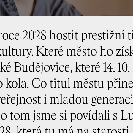
oce 2028 hostit prestižní t
ultury. Které město ho zís
 Budějovice, které 14. 10.
 kola. Co titul městu přine
veřejnost i mladou generac
o tom jsme si povídali s Lu
8, která tu má na starosti