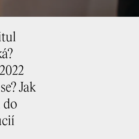
itul
ká?
 2022
se? Jak
i do
cií