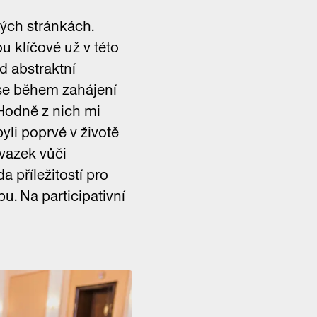
vých stránkách.
u klíčové už v této
d abstraktní
 se během zahájení
. Hodně z nich mi
byli poprvé v životě
ávazek vůči
a příležitostí pro
u. Na participativní