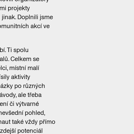
ími projekty
jinak. Doplnili jsme
omunitních akcí ve
í. Ti spolu
valů. Celkem se
lci, místní malí
ily aktivity
cházky po různých
ávody, ale třeba
tení či výtvarné
nevšední pohled,
naut také vždy přímo
dejší potenciál