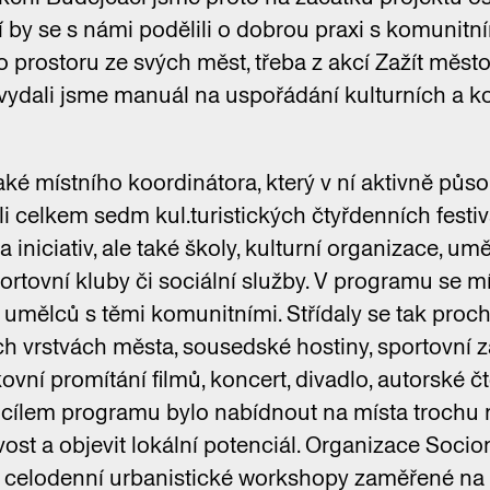
ří by se s námi podělili o dobrou praxi s komunitn
 prostoru ze svých měst, třeba z akcí Zažít město 
 vydali jsme manuál na uspořádání kulturních a k
aké místního koordinátora, který v ní aktivně působ
i celkem sedm kul.turistických čtyřdenních festi
 a iniciativ, ale také školy, kulturní organizace, umě
rtovní kluby či sociální služby. V programu se mís
 a umělců s těmi komunitními. Střídaly se tak pro
ích vrstvách města, sousedské hostiny, sportovní z
nkovní promítání filmů, koncert, divadlo, autorské č
cílem programu bylo nabídnout na místa trochu 
st a objevit lokální potenciál. Organizace Socio
 celodenní urbanistické workshopy zaměřené na z