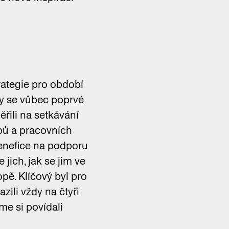
rategie pro období
y se vůbec poprvé
řili na setkávání
opů a pracovních
benefice na podporu
 jich, jak se jim ve
opě. Klíčový byl pro
zili vždy na čtyři
me si povídali