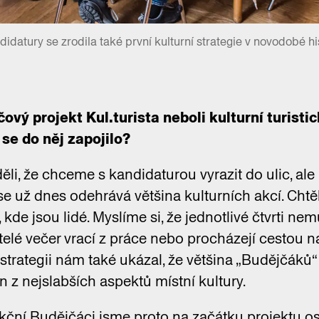
idatury se zrodila také první kulturní strategie v novodobé hi
čový projekt Kul.turista neboli kulturní turist
í se do něj zapojilo?
li, že chceme s kandidaturou vyrazit do ulic, ale
se už dnes odehrává většina kulturních akcí. Chtěl
 kde jsou lidé. Myslíme si, že jednotlivé čtvrti ne
telé večer vrací z práce nebo procházejí cestou 
strategii nám také ukázal, že většina „Budějčáků
n z nejslabších aspektů místní kultury.
Akční Budějčáci jsme proto na začátku projektu os