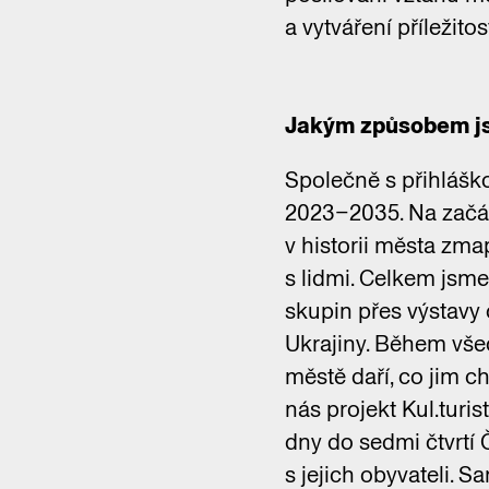
a vytváření příležitos
Jakým způsobem jst
Společně s přihlášk
2023–2035. Na začát
v historii města zma
s lidmi. Celkem jsme
skupin přes výstavy
Ukrajiny. Během všech
městě daří, co jim ch
nás projekt Kul.turis
dny do sedmi čtvrtí 
s jejich obyvateli. S