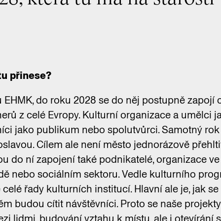
tu přinese?
 EHMK, do roku 2028 se do něj postupně zapojí 
erů z celé Evropy. Kulturní organizace a umělci ja
níci jako publikum nebo spolutvůrci. Samotný ro
slavou. Cílem ale není město jednorázově přehlt
u do ní zapojení také podnikatelé, organizace ve
dě nebo sociálním sektoru. Vedle kulturního pr
elé řady kulturních institucí. Hlavní ale je, jak 
něm budou cítit návštěvníci. Proto se naše projekt
i lidmi, budování vztahu k místu, ale i otevírání 