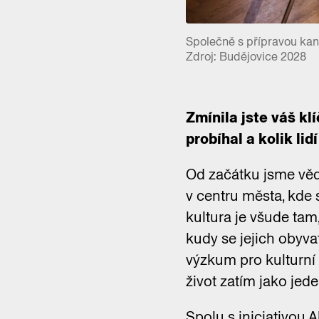
Společně s přípravou kand
Zdroj: Budějovice 2028
Zmínila jste váš klí
probíhal a kolik lid
Od začátku jsme vědě
v centru města, kde 
kultura je všude tam,
kudy se jejich obyva
výzkum pro kulturní 
život zatím jako jede
Spolu s iniciativou 