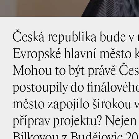
Česká republika bude v r
Evropské hlavní město k
Mohou to být právě České
postoupily do finálového
město zapojilo širokou 
příprav projektu? Nejen 
Bílkovou z Budějovic 202