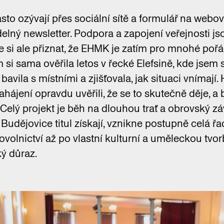
to ozývají přes sociální sítě a formulář na webo
elný newsletter. Podpora a zapojení veřejnosti jso
e si ale přiznat, že EHMK je zatím pro mnohé pořá
 si sama ověřila letos v řecké Elefsině, kde jsem
avila s místními a zjišťovala, jak situaci vnímají
hájení opravdu uvěřili, že se to skutečně děje, a 
 Celý projekt je běh na dlouhou trať a obrovský z
udějovice titul získají, vznikne postupně celá řad
ovolnictví až po vlastní kulturní a uměleckou tvorb
ý důraz.