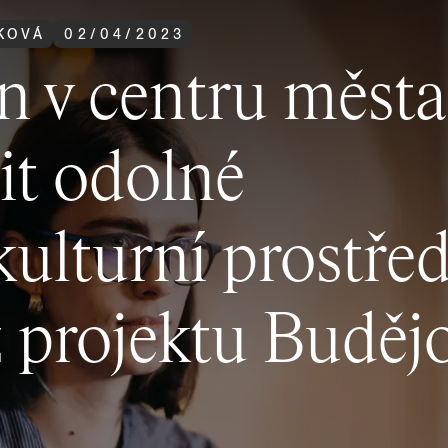
KOVÁ
02
/
04
/
2023
n v centru města
it odolné
lturní prostředí
z projektu Buděj