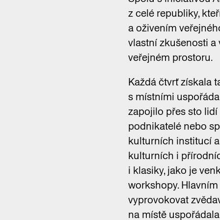
z celé republiky, kte
a oživením veřejného
vlastní zkušenosti a
veřejném prostoru.
Každá čtvrť získala t
s místními uspořádal
zapojilo přes sto lidí
podnikatelé nebo spo
kulturních institucí
kulturních i přírodn
i klasiky, jako je ve
workshopy. Hlavním 
vyprovokovat zvědavo
na místě uspořádala