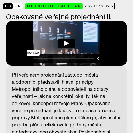
CS
EN
METROPOLITNÍ PLÁN
26
/
11
/
2025
Opakované veřejné projednání II.
Při veřejném projednání zástupci města
a odborníci představili hlavní principy
Metropolitního plánu a odpověděli na dotazy
veřejnosti – jak na konkrétní lokality, tak na
celkovou koncepci rozvoje Prahy. Opakované
veřejné projednání je klíčovou součástí procesu
přípravy Metropolitního plánu. Cílem je, aby finální
podoba plánu reflektovala potřeby města
a představy jeho obyvatelstva. Poslechněte si