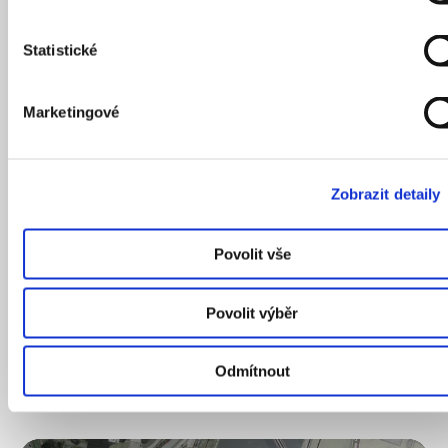
Statistické
(Ne)spoutaná Vltava. Řeka už dnes klimatizuje
Marketingové
třeba Národní divadlo, jak ji Praha může využít na
maximum?
Zobrazit detaily
Povolit vše
Povolit výběr
11
/
12
/
2023
Odmítnout