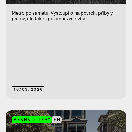
Metro po sametu. Vystoupilo na povrch, přibyly
palmy, ale také zpoždění výstavby
16
/
03
/
2026
PRAHA ZÍTRA?
EN