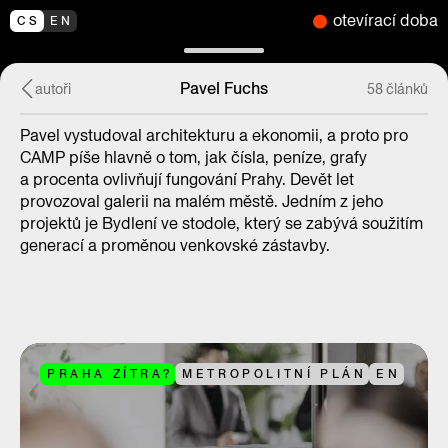
otevírací doba
CS
EN
Pavel Fuchs
autoři
58 článků
Pavel vystudoval architekturu a ekonomii, a proto pro
CAMP píše hlavně o tom, jak čísla, peníze, grafy
a procenta ovlivňují fungování Prahy. Devět let
provozoval galerii na malém městě. Jedním z jeho
projektů je Bydlení ve stodole, který se zabývá soužitím
generací a proměnou venkovské zástavby.
PRAHA ZÍTRA?
METROPOLITNÍ PLÁN
EN