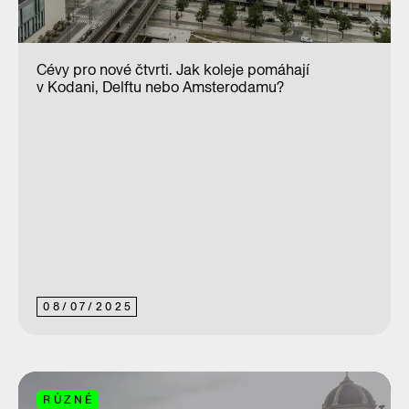
Cévy pro nové čtvrti. Jak koleje pomáhají
v Kodani, Delftu nebo Amsterodamu?
08
/
07
/
2025
RŮZNÉ