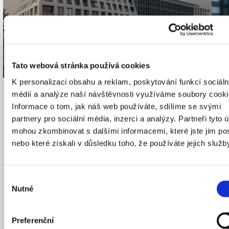
Tato webová stránka používá cookies
K personalizaci obsahu a reklam, poskytování funkcí sociáln
11
/
03
/
2026
médií a analýze naší návštěvnosti využíváme soubory cooki
Informace o tom, jak náš web používáte, sdílíme se svými
partnery pro sociální média, inzerci a analýzy. Partneři tyto 
mohou zkombinovat s dalšími informacemi, které jste jim pos
nebo které získali v důsledku toho, že používáte jejich služb
Výběr
Nutné
souhlasu
R
Preferenční
Dvory Vysočany
p