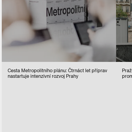
Cesta Metropolitního plánu: Čtrnáct let příprav
Praž
nastartuje intenzivní rozvoj Prahy
prom