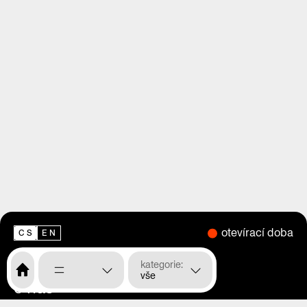
otevírací doba
CS
EN
kategorie
vše
o nás
menu