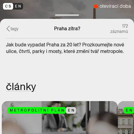
otevírací doba
CS
EN
172
Praha zítra?
tagy
záznamů
Jak bude vypadat Praha za 20 let? Prozkoumejte nové
ulice, čtvrti, parky i mosty, které změní tvář metropole.
články
METROPOLITNÍ PLÁN
EN
EN