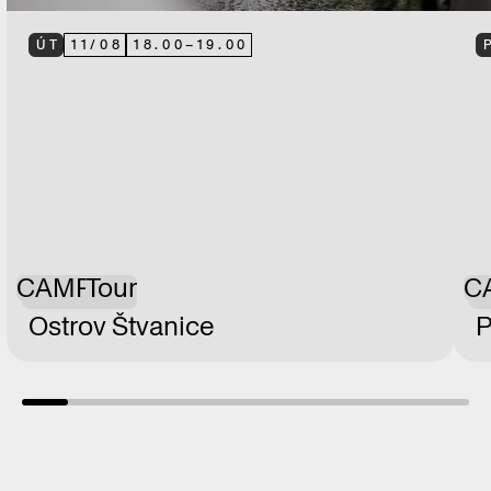
ÚT
11
/
08
18.00
–
19.00
CAMP
Tour
C
Ostrov Štvanice
P