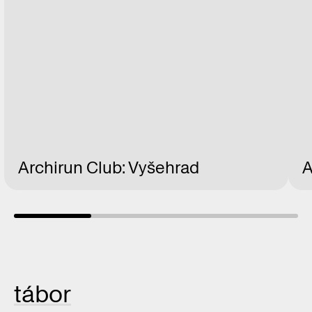
Archirun Club: Vyšehrad
A
tábor