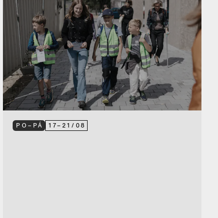
PO–PÁ
17
–
21
/
08