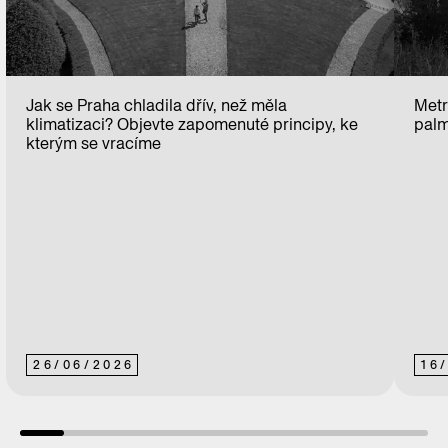
Jak se Praha chladila dřív, než měla
Metr
klimatizaci? Objevte zapomenuté principy, ke
palm
kterým se vracíme
26
/
06
/
2026
16