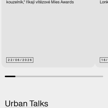
kouzelník,“ říkají vítězové Mies Awards
Lonk
22
/
06
/
2026
16
Urban Talks