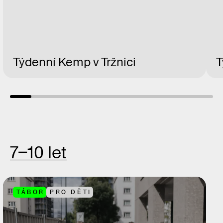
Týdenní Kemp v Tržnici
T
7–10 let
TÁBOR
PRO DĚTI