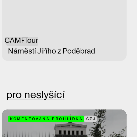
CAMP
Tour
Náměstí Jiřího z Poděbrad
pro neslyšící
KOMENTOVANÁ PROHLÍDKA
ČZJ