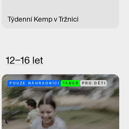
Týdenní Kemp v Tržnici
12–16 let
POUZE NÁHRADNÍCI
TÁBOR
PRO DĚTI