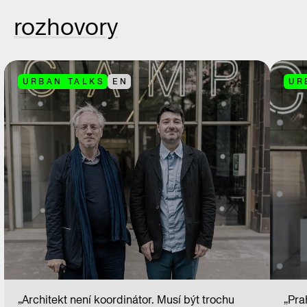
rozhovory
URBAN TALKS
EN
UR
„Architekt není koordinátor. Musí být trochu
„Pra