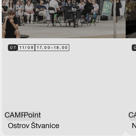
ÚT
11
/
08
17.00
–
18.00
CAMP
Point
C
Ostrov Štvanice
N