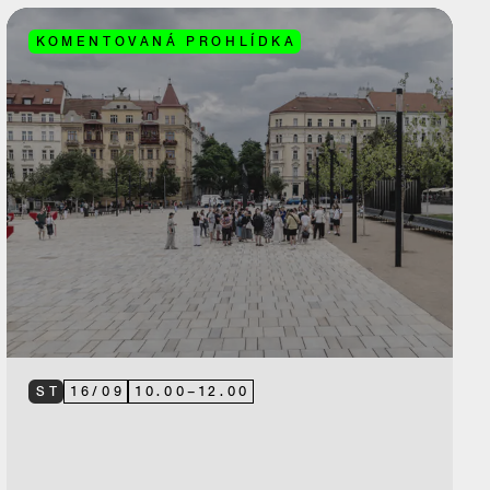
KOMENTOVANÁ PROHLÍDKA
ST
16
/
09
10.00
–
12.00