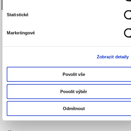
Statistické
PO
31
/
08
16.00
–
18.00
Marketingové
Zobrazit detaily
Povolit vše
CAMP
Tour
Povolit výběr
Plavba za projekty Prahy zítra
Odmítnout