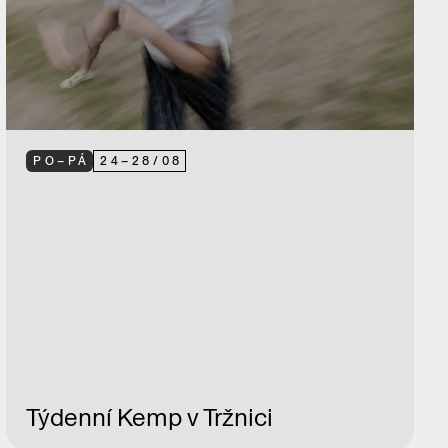
PO–PÁ
24
–
28
/
08
Týdenní Kemp v Tržnici