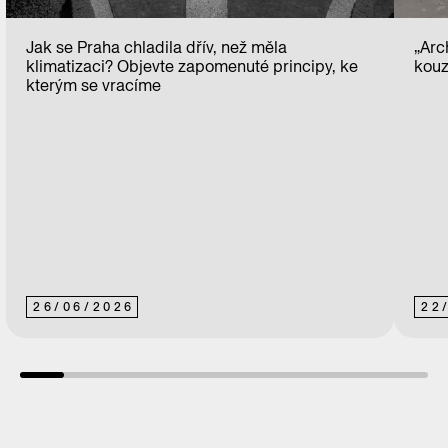
Jak se Praha chladila dřív, než měla
„Arc
klimatizaci? Objevte zapomenuté principy, ke
kouz
kterým se vracíme
26
/
06
/
2026
22