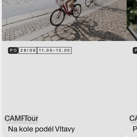
PO
28
/
09
11.00
–
13.00
CAMP
Tour
C
Na kole podél Vltavy
P