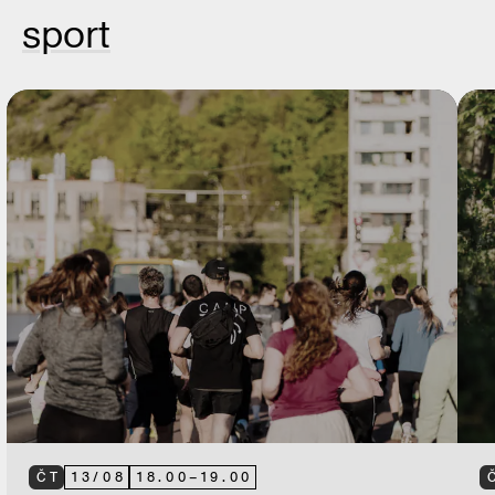
sport
ČT
13
/
08
18.00
–
19.00