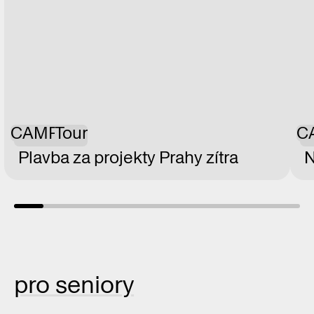
CAMP
Tour
C
Plavba za projekty Prahy zítra
N
pro seniory