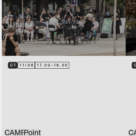
ÚT
11
/
08
17.00
–
18.00
CAMP
Point
C