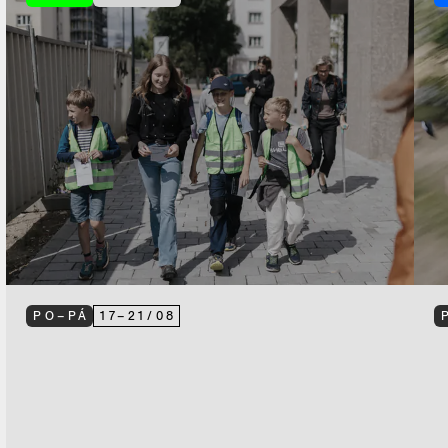
PO–PÁ
17
–
21
/
08