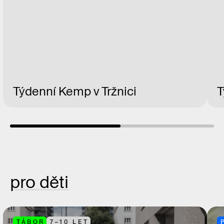
Týdenní Kemp v Tržnici
T
pro děti
TÁBOR
7–10 LET