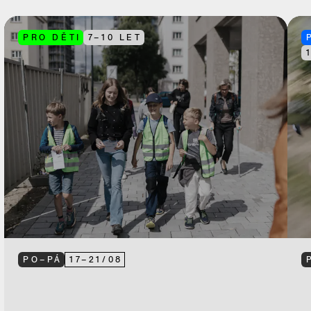
PRO DĚTI
7–10 LET
PO–PÁ
17
–
21
/
08