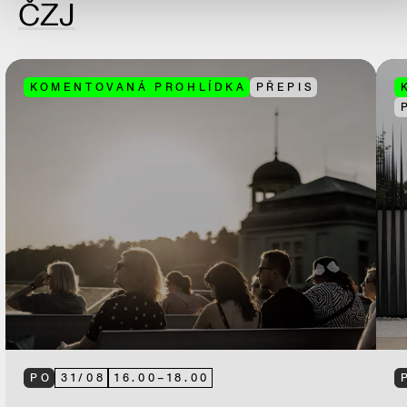
ČZJ
KOMENTOVANÁ PROHLÍDKA
PŘEPIS
PO
31
/
08
16.00
–
18.00