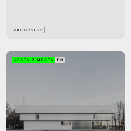
20
/
03
/
2026
CESTA Z MĚSTA
EN