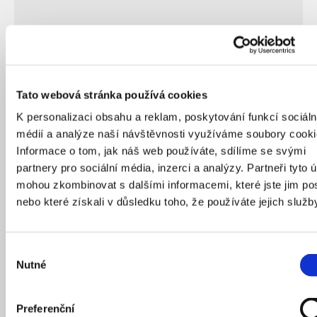
Tato webová stránka používá cookies
K personalizaci obsahu a reklam, poskytování funkcí sociáln
12
/
05
/
2023
médií a analýze naší návštěvnosti využíváme soubory cooki
Informace o tom, jak náš web používáte, sdílíme se svými
partnery pro sociální média, inzerci a analýzy. Partneři tyto 
mohou zkombinovat s dalšími informacemi, které jste jim pos
Z MĚSTA DO MĚSTA
nebo které získali v důsledku toho, že používáte jejich služb
Výběr
Nutné
souhlasu
Preferenční