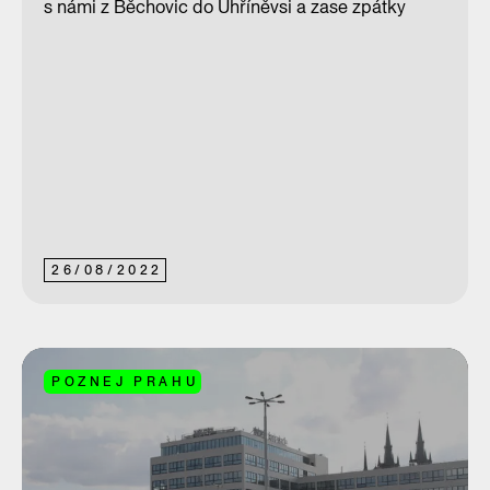
s námi z Běchovic do Uhříněvsi a zase zpátky
26
/
08
/
2022
POZNEJ PRAHU