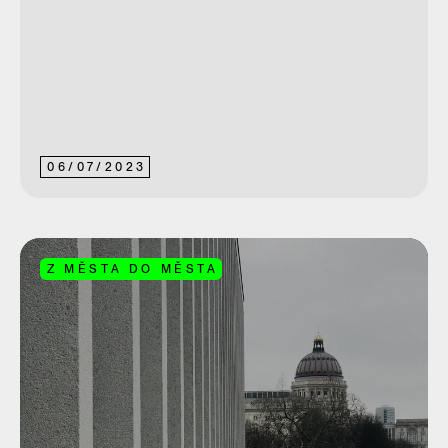
06
/
07
/
2023
Z MĚSTA DO MĚSTA