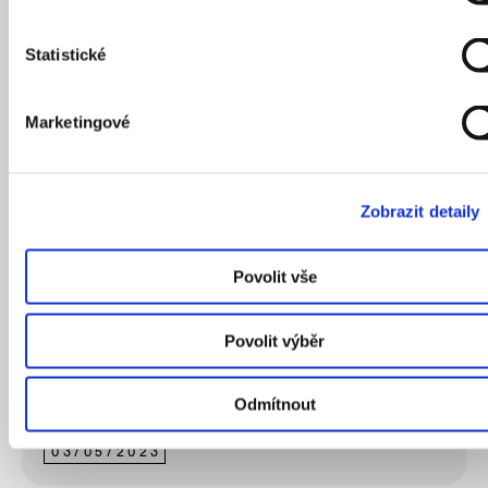
Statistické
Marketingové
Kuriozity londýnské zoo nebo obří klouzačka
v galerii. Adam Gebrian vybírá místa, kam se
vydat v britské metropoli
Zobrazit detaily
Povolit vše
Povolit výběr
Odmítnout
03
/
05
/
2023