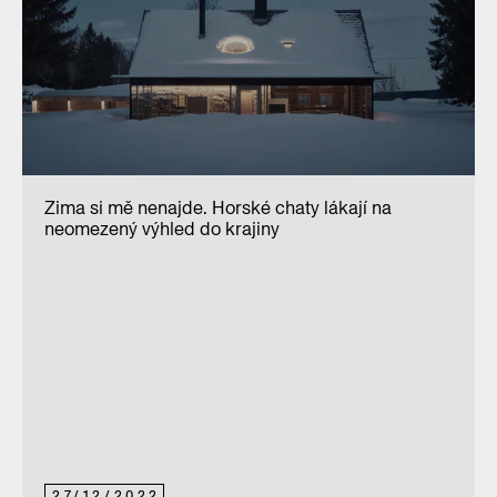
Zima si mě nenajde. Horské chaty lákají na
neomezený výhled do krajiny
27
/
12
/
2022