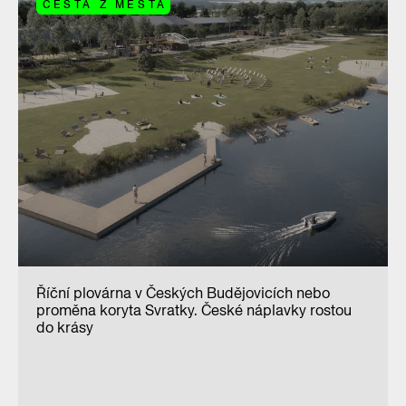
CESTA Z MĚSTA
Říční plovárna v Českých Budějovicích nebo
proměna koryta Svratky. České náplavky rostou
do krásy